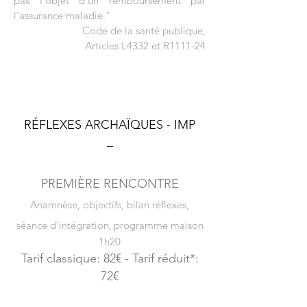
pas l'objet d'un remboursement par
l'assurance maladie."
Code de la santé publique,
Articles L4332 et R1111-24
RÉFLEXES ARCHAÏQUES - IMP
–
PRE
MIÈR
E RENCONTRE
Anamnèse, objectifs, bilan réflexes,
séance
d'intégration
,
programme maison
1h20
Tarif
classique: 8
2€ -
T
arif réd
uit*:
72€