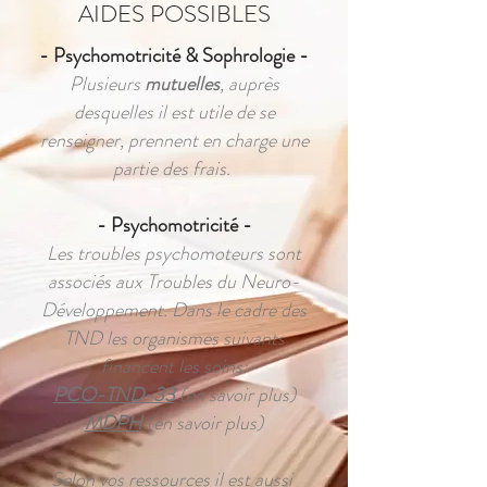
AIDES POSSIBLES
- Psychomotricité & Sophrologie -
Plusieurs
mutuelles
, auprès
desquelles il est utile de se
renseigner, prennent en charge une
partie des frais.
- Psychomotricité -
Les troubles psychomoteurs sont
associés aux Troubles du Neuro-
Développement. Dans le cadre des
TND les organismes suivants
financent les soins:
PCO-TND-33
(en savoir plus)
MDPH
(en savoir plus)
Selon vos ressources il est aussi