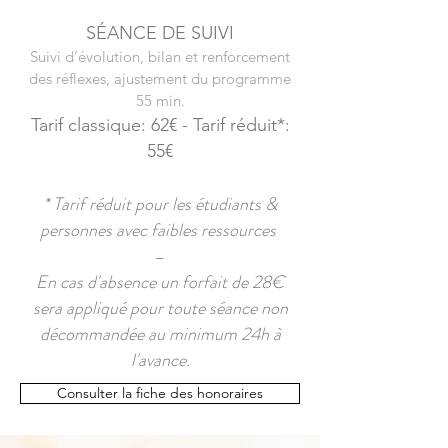
S
É
ANCE
DE SUIVI
Suivi d’évolution, bilan et renforcement
des réflexes, ajustement du programme
55 min.
Tarif
classique: 62€ - T
arif réduit*:
55€
* Tarif réduit pour les étudiants &
personnes avec faibles ressources
–
En cas d'absence un forfait de 28€
sera appliqué pour toute séance non
décommandée au minimum 24h à
l'avance.
Consulter la fiche des honoraires