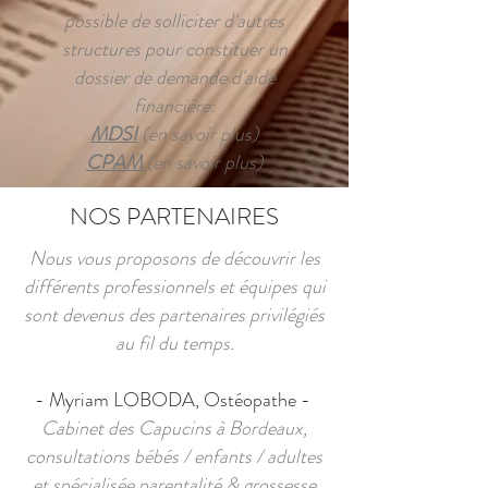
possible de solliciter d'autres
structures pour constituer un
dossier de demande d'aide
financière:
MDSI
(en savoir plus)
CPAM
(en savoir plus)
NOS PARTENAIRES
Nous vous proposons de découvrir les
différents professionnels et équipes qui
sont devenus des partenaires privilégiés
au fil du temps.
- Myriam LOBODA, Ostéopathe -
Cabinet des Capucins à Bordeaux,
consultations bébés / enfants / adultes
et spécialisée parentalité & grossesse