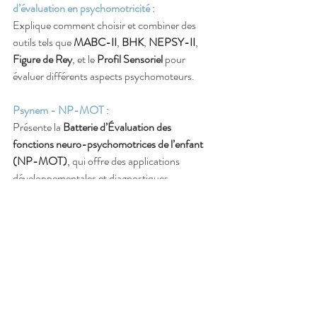
d’évaluation en psychomotricité
 :
Explique comment choisir et combiner des 
outils tels que 
MABC-II
, 
BHK
, 
NEPSY-II
, 
Figure de Rey
, et le 
Profil Sensoriel
 pour 
évaluer différents aspects psychomoteurs.
Psynem - NP-MOT
 :
Présente la 
Batterie d’Évaluation des 
fonctions neuro-psychomotrices de l’enfant 
(NP-MOT)
, qui offre des applications 
développementales et diagnostiques.
Pensez Psychomot - Comment construire un 
bilan psychomoteur
 :
Propose des conseils pour construire des 
trames de bilan psychomoteur, adaptées à 
différents profils de patients.