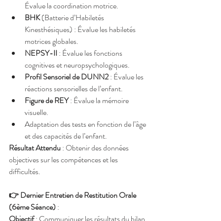
Évalue la coordination motrice.
BHK
 (Batterie d’Habiletés 
Kinesthésiques) : Évalue les habiletés 
motrices globales.
NEPSY-II
 : Évalue les fonctions 
cognitives et neuropsychologiques.
Profil Sensoriel de DUNN2
 : Évalue les 
réactions sensorielles de l’enfant.
Figure de REY
 : Évalue la mémoire 
visuelle.
Adaptation des tests en fonction de l’âge 
et des capacités de l’enfant.
Résultat Attendu
 : Obtenir des données 
objectives sur les compétences et les 
difficultés.
👉 Dernier Entretien de Restitution Orale 
(6ème Séance)
 :
Objectif
 : Communiquer les résultats du bilan 